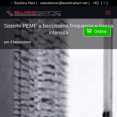
:
Eeshira Hart | :
swissbionic@eeshirahart.net
| :
+62
[
X
]
Sistemi PEMF a bassissima frequenza e bassa

Ordine
intensità
per il benessere